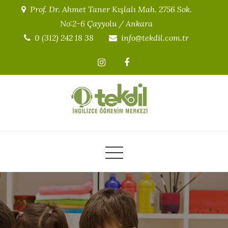
Skip
Prof. Dr. Ahmet Taner Kışlalı Mah. 2756 Sok.
to
No:2-6 Çayyolu / Ankara
content
0 (312) 242 18 38
info@tekdil.com.tr
TEKDİL – Çayyolu Çocuklar için
"Biz İngilizceyi Severek ve Yaşayarak Öğreniyoruz!"
İngilizce Yaz Okulu / Kış Kampı
Kampüsü