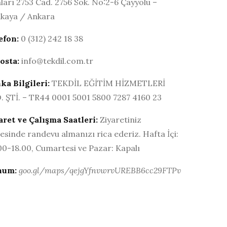
laları 2753 Cad. 2756 Sok. No:2-6 Çayyolu –
kaya / Ankara
efon:
0 (312) 242 18 38
osta:
info@tekdil.com.tr
ka Bilgileri:
TEKDİL EĞİTİM HİZMETLERİ
. ŞTİ. – TR44 0001 5001 5800 7287 4160 23
aret ve Çalışma
Saatleri:
Ziyaretiniz
esinde randevu almanızı rica ederiz. Hafta İçi:
00-18.00, Cumartesi ve Pazar: Kapalı
num:
goo.gl/maps/qejgYfnvwrvUREBB6cc29FTPv