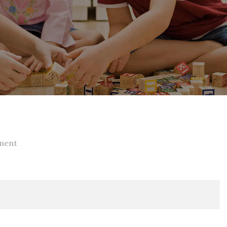
on
ment
İngilizce
Yaz
Okulu
Sunumu
(Eng)