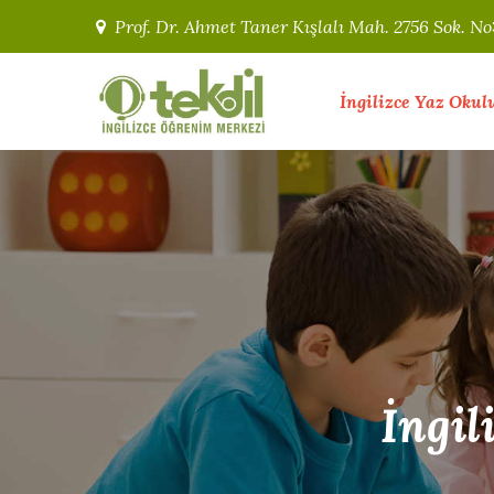
Skip
Prof. Dr. Ahmet Taner Kışlalı Mah. 2756 Sok. N
to
content
İngilizce Yaz Okul
TEKDİL – Çay
"Biz İngilizceyi Severek
Kampüsü
İngil