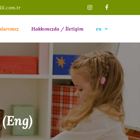
il.com.tr
mlarımız
Hakkımızda / İletişim
en
 Yaz Okulu / Kış Kampı
 (Eng)